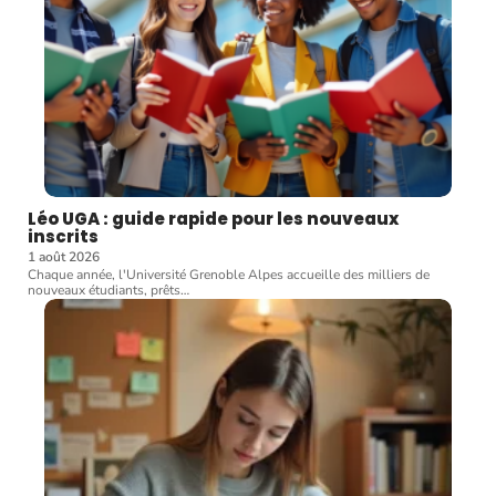
Léo UGA : guide rapide pour les nouveaux
inscrits
1 août 2026
Chaque année, l'Université Grenoble Alpes accueille des milliers de
nouveaux étudiants, prêts
…