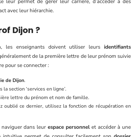
lle leur permet de gérer leur carrière, d’accéder à des
ct avec leur hiérarchie.
f Dijon ?
, les enseignants doivent utiliser leurs
identifiants
généralement de la première lettre de leur prénom suivie
re pour se connecter :
e de Dijon
.
 la section ‘services en ligne’.
ière lettre du prénom et nom de famille.
z oublié ce dernier, utilisez la fonction de récupération en
t naviguer dans leur
espace personnel
et accéder à une
ace intuitive permet de consulter facilement son
dossier