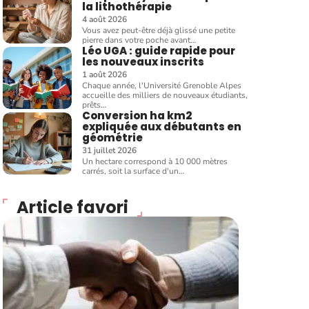
la lithothérapie
4 août 2026
Vous avez peut-être déjà glissé une petite
pierre dans votre poche avant
…
Léo UGA : guide rapide pour
les nouveaux inscrits
1 août 2026
Chaque année, l'Université Grenoble Alpes
accueille des milliers de nouveaux étudiants,
prêts
…
Conversion ha km2
expliquée aux débutants en
géométrie
31 juillet 2026
Un hectare correspond à 10 000 mètres
carrés, soit la surface d'un
…
Article favori