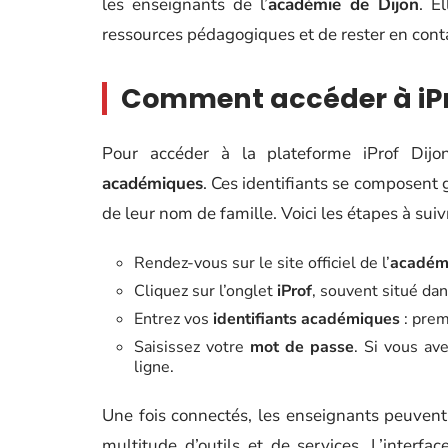
les enseignants de l’
académie de Dijon
. E
ressources pédagogiques et de rester en conta
Comment accéder à iPro
Pour accéder à la plateforme iProf Dijon
académiques
. Ces identifiants se composent 
de leur nom de famille. Voici les étapes à suiv
Rendez-vous sur le site officiel de l’
académi
Cliquez sur l’onglet
iProf
, souvent situé dans
Entrez vos
identifiants académiques
: prem
Saisissez votre
mot de passe
. Si vous ave
ligne.
Une fois connectés, les enseignants peuven
multitude d’outils et de services. L’interf