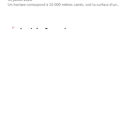
Un hectare correspond à 10 000 mètres carrés, soit la surface d'un
…
Article favori
ENTREPRISE
Choisir un cabinet de
conseil en ressources
humaines ?
11 mars 2026