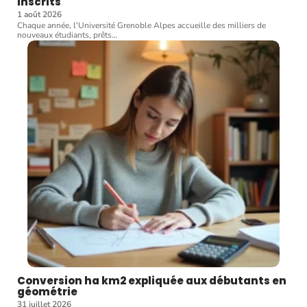
inscrits
1 août 2026
Chaque année, l'Université Grenoble Alpes accueille des milliers de
nouveaux étudiants, prêts
…
Conversion ha km2 expliquée aux débutants en
géométrie
31 juillet 2026