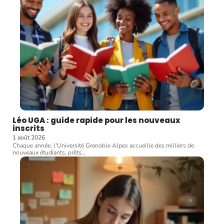
Léo UGA : guide rapide pour les nouveaux
inscrits
1 août 2026
Chaque année, l'Université Grenoble Alpes accueille des milliers de
nouveaux étudiants, prêts
…