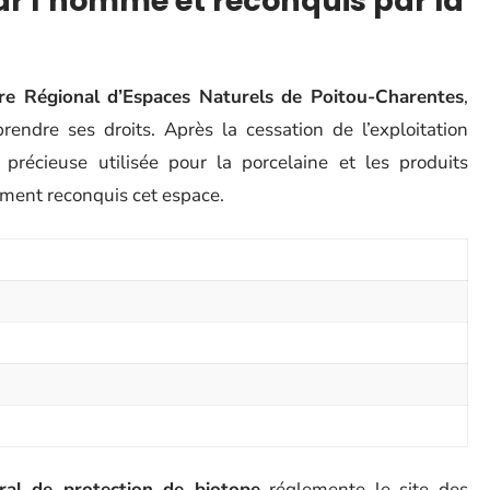
r l’homme et reconquis par la
re Régional d’Espaces Naturels de Poitou-Charentes
,
endre ses droits. Après la cessation de l’exploitation
e précieuse utilisée pour la porcelaine et les produits
ement reconquis cet espace.
oral de protection de biotope
réglemente le site des