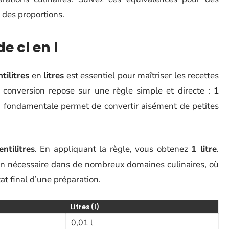
 des proportions.
e cl en l
ntilitres
en
litres
est essentiel pour maîtriser les recettes
La conversion repose sur une règle simple et directe :
1
on fondamentale permet de convertir aisément de petites
ntilitres
. En appliquant la règle, vous obtenez
1 litre
.
ion nécessaire dans de nombreux domaines culinaires, où
at final d’une préparation.
Litres (l)
0,01 l