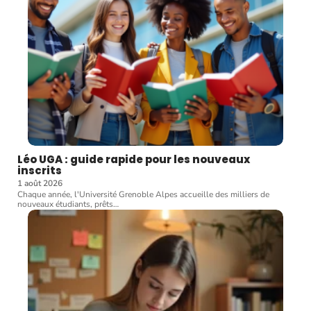
Léo UGA : guide rapide pour les nouveaux
inscrits
1 août 2026
Chaque année, l'Université Grenoble Alpes accueille des milliers de
nouveaux étudiants, prêts
…