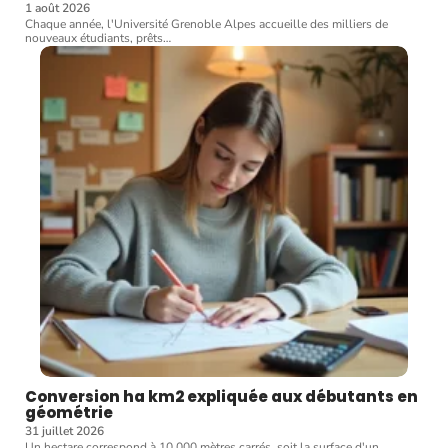
1 août 2026
Chaque année, l'Université Grenoble Alpes accueille des milliers de
nouveaux étudiants, prêts
…
Conversion ha km2 expliquée aux débutants en
géométrie
31 juillet 2026
Un hectare correspond à 10 000 mètres carrés, soit la surface d'un
…