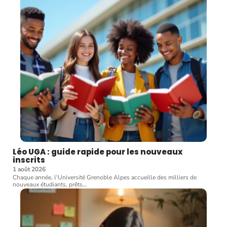
Léo UGA : guide rapide pour les nouveaux
inscrits
1 août 2026
Chaque année, l'Université Grenoble Alpes accueille des milliers de
nouveaux étudiants, prêts
…