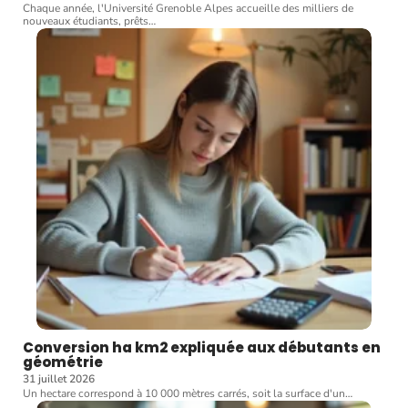
Chaque année, l'Université Grenoble Alpes accueille des milliers de
nouveaux étudiants, prêts
…
Conversion ha km2 expliquée aux débutants en
géométrie
31 juillet 2026
Un hectare correspond à 10 000 mètres carrés, soit la surface d'un
…