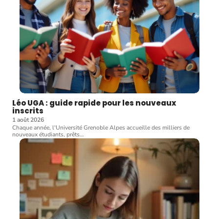
Léo UGA : guide rapide pour les nouveaux
inscrits
1 août 2026
Chaque année, l'Université Grenoble Alpes accueille des milliers de
nouveaux étudiants, prêts
…