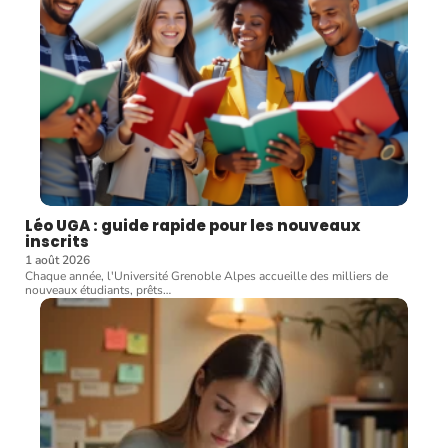
Léo UGA : guide rapide pour les nouveaux
inscrits
1 août 2026
Chaque année, l'Université Grenoble Alpes accueille des milliers de
nouveaux étudiants, prêts
…