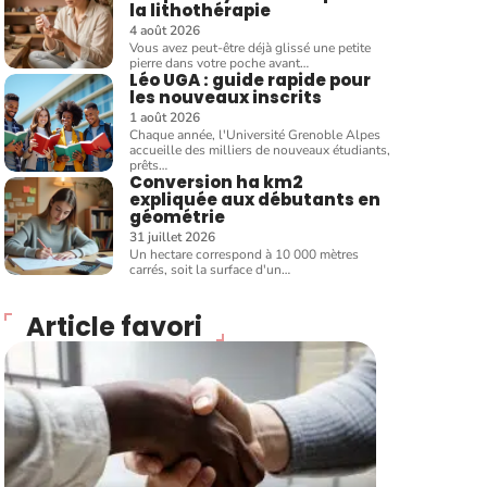
la lithothérapie
4 août 2026
Vous avez peut-être déjà glissé une petite
pierre dans votre poche avant
…
Léo UGA : guide rapide pour
les nouveaux inscrits
1 août 2026
Chaque année, l'Université Grenoble Alpes
accueille des milliers de nouveaux étudiants,
prêts
…
Conversion ha km2
expliquée aux débutants en
géométrie
31 juillet 2026
Un hectare correspond à 10 000 mètres
carrés, soit la surface d'un
…
Article favori