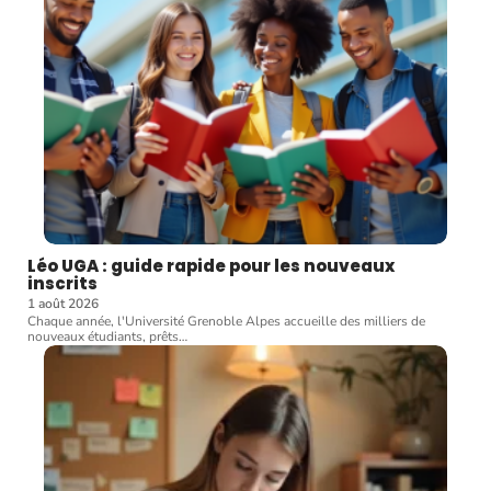
Léo UGA : guide rapide pour les nouveaux
inscrits
1 août 2026
Chaque année, l'Université Grenoble Alpes accueille des milliers de
nouveaux étudiants, prêts
…